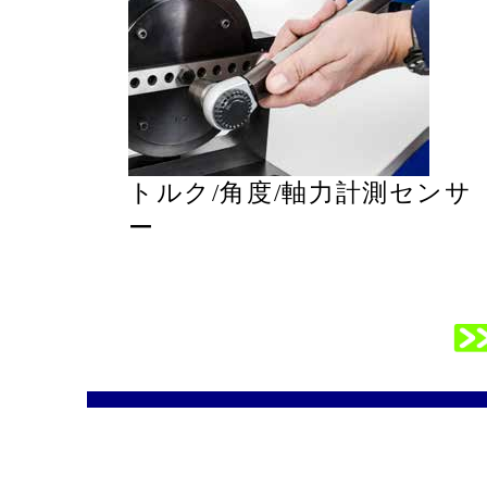
トルク/角度/軸力計測センサ
ー